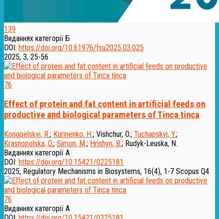
139
Виданнях категорії Б
DOI:
https://doi.org/10.61976/fsu2025.03.025
2025, 3, 25-56
76
Effect of protein and fat content in artificial feeds on
productive and biological parameters of Tinca tinca
Konopelskyi, R.
;
Kurinenko, H.
;
Vishchur, O.
;
Tuchapskyi, Y.
;
Krasnopolska, O.
;
Simon, M.
;
Hrishyn, B.
;
Rudyk-Leuska, N.
Виданнях категорії А
DOI:
https://doi.org/10.15421/0225181
2025, Regulatory Mechanisms in Biosystems, 16(4), 1-7
Scopus Q4
76
Виданнях категорії А
DOI:
https://doi.org/10.15421/0225181