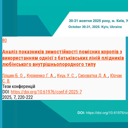
80
Аналіз показників зимостійкості помісних коропів з
використанням однієї з батьківських ліній плідників
любінського внутрішньопородного типу
Грішин Б. О.
,
Куріненко Г. А.
,
Куць У. С.
,
Сироватка Д. А.
,
Юрчак
С. В.
Тези конференцій
DOI:
https://doi.org/10.61976/conf.if-2025-7
2025, 7, 220-222