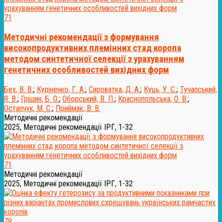
71
Методичні рекомендації з формування
високопродуктивних племінних стад коропа
методом синтетичної селекції з урахуванням
генетичних особливостей вихідних форм
Бех, В. В.
;
Куріненко, Г. А.
;
Сироватка, Д. А.
;
Куць, У. С.
;
Тучапський,
Я. В.
;
Грішин, Б. О.
;
Оборський, В. П.
;
Краснопольська, О. В.
;
Остапчук, М. С.
;
Приймак, В. В.
Методичні рекомендації
2025, Методичні рекомендації ІРГ, 1-32
71
Методичні рекомендації
2025, Методичні рекомендації ІРГ, 1-32
79