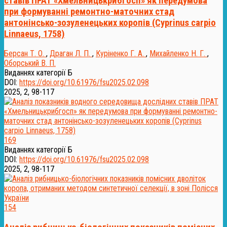
ставів ПРАТ «Хмельницькрибгосп» як передумова
при формуванні ремонтно-маточних стад
антонінсько-зозуленецьких коропів (Cyprinus carpio
Linnaeus, 1758)
Берсан Т. О.
,
Драган Л. П.
,
Куріненко Г. А.
,
Михайленко Н. Г.
,
Оборський В. П.
Виданнях категорії Б
DOI:
https://doi.org/10.61976/fsu2025.02.098
2025, 2, 98-117
169
Виданнях категорії Б
DOI:
https://doi.org/10.61976/fsu2025.02.098
2025, 2, 98-117
154