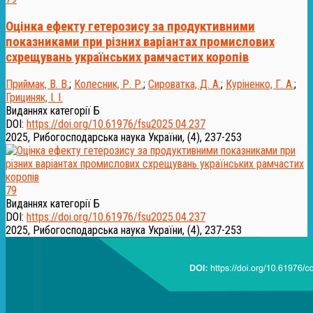
Оцінка ефекту гетерозису за продуктивними
показниками при різних варіантах промислових
схрещувань українських рамчастих коропів
Приймак, В. В.
;
Колесник, Р. Р.
;
Сироватка, Д. А.
;
Куріненко, Г. А.
;
Грициняк, І. І.
Виданнях категорії Б
DOI:
https://doi.org/10.61976/fsu2025.04.237
2025, Рибогосподарська наука України, (4), 237-253
79
Виданнях категорії Б
DOI:
https://doi.org/10.61976/fsu2025.04.237
2025, Рибогосподарська наука України, (4), 237-253