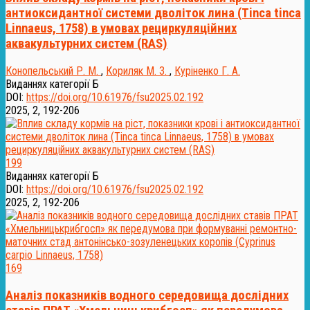
антиоксидантної системи дволіток лина (Tinca tinca
Linnaeus, 1758) в умовах рециркуляційних
аквакультурних систем (RAS)
Конопельський Р. М.
,
Кориляк М. З.
,
Куріненко Г. А.
Виданнях категорії Б
DOI:
https://doi.org/10.61976/fsu2025.02.192
2025, 2, 192-206
199
Виданнях категорії Б
DOI:
https://doi.org/10.61976/fsu2025.02.192
2025, 2, 192-206
169
Аналіз показників водного середовища дослідних