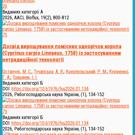
26
Виданнях категорії А
2026, AACL Bioflux, 19(2), 800-812
75
Досвід вирощування помісних однорічок коропа
(Cyprinus carpio Linnaeus, 1758) із застосуванням
нетрадиційної технології
Остапчук, М. С.
;
Тучапська, А. Я.
;
Конопельський, Р. М.
;
Куріненко,
Г. А.
;
Грициняк, І. І.
Виданнях категорії Б
DOI:
https://doi.org/10.61976/fsu2026.01.134
2026, Рибогосподарська наука України, (1), 134-152
75
Виданнях категорії Б
DOI:
https://doi.org/10.61976/fsu2026.01.134
2026, Рибогосподарська наука України, (1), 134-152