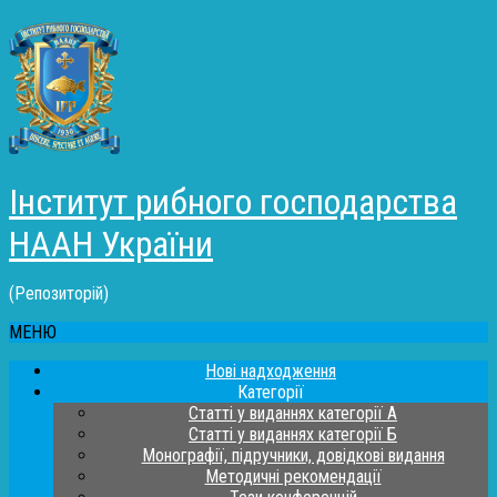
Інститут рибного господарства
НААН України
(Репозиторій)
МЕНЮ
Нові надходження
Категорії
Статті у виданнях категорії А
Статті у виданнях категорії Б
Монографії, підручники, довідкові видання
Методичні рекомендації