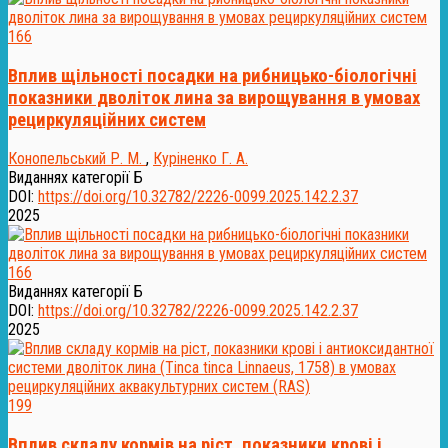
166
Вплив щільності посадки на рибницько-біологічні
показники дволіток лина за вирощування в умовах
рециркуляційних систем
Конопельський Р. М.
,
Куріненко Г. А.
Виданнях категорії Б
DOI:
https://doi.org/10.32782/2226-0099.2025.142.2.37
2025
166
Виданнях категорії Б
DOI:
https://doi.org/10.32782/2226-0099.2025.142.2.37
2025
199
Вплив складу кормів на ріст, показники крові і