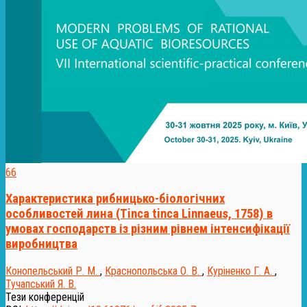
66
Характеристика рибницько-біологічних
особливостей лина (Tinca tinca Linnaeus, 1758) в
умовах господарств із різним рівнем інтенсифікації
виробництва
Конопельський Р. М.
,
Краснопольська О. В.
,
Куріненко Г. А.
,
Тучапський Я. В.
Тези конференцій