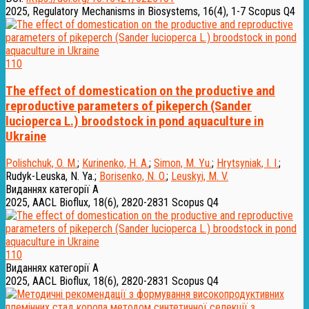
2025, Regulatory Mechanisms in Biosystems, 16(4), 1-7
Scopus Q4
110
The effect of domestication on the productive and
reproductive parameters of pikeperch (Sander
lucioperca L.) broodstock in pond aquaculture in
Ukraine
Polishchuk, O. M.
;
Kurinenko, H. A.
;
Simon, M. Yu.
;
Hrytsyniak, I. I.
;
Rudyk-Leuska, N. Ya.
;
Borisenko, N. O.
;
Leuskyi, M. V.
Виданнях категорії А
2025, AACL Bioflux, 18(6), 2820-2831
Scopus Q4
110
Виданнях категорії А
2025, AACL Bioflux, 18(6), 2820-2831
Scopus Q4