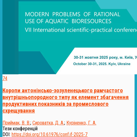
74
Коропи антонінсько-зозуленецького рамчастого
внутрішньопородного типу як елемент збагачення
продуктивних показників за промислового
схрещування
Приймак, В. В.
;
Сироватка, Д. А.
;
Куріненко, Г. А.
Тези конференцій
DOI:
https://doi.org/10.61976/conf.if-2025-7