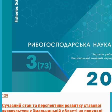
139
Сучасний стан та перспективи розвитку ставової
аквакультури у Хмельницькій області на прикладі