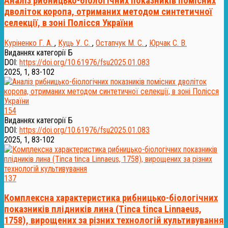
Аналіз рибницько-біологічних показників помісних
дволіток коропа, отриманих методом синтетичної
селекції, в зоні Полісся України
Куріненко Г. А.
,
Куць У. С.
,
Остапчук М. С.
,
Юрчак С. В.
Виданнях категорії Б
DOI:
https://doi.org/10.61976/fsu2025.01.083
2025, 1, 83-102
154
Виданнях категорії Б
DOI:
https://doi.org/10.61976/fsu2025.01.083
2025, 1, 83-102
137
Комплексна характеристика рибницько-біологічних
показників плідників лина (Tinca tinca Linnaeus,
1758), вирощених за різних технологій культивування