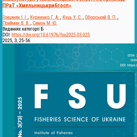
ПРаТ «Хмельницькрибгосп»
Грициняк І. І.
,
Куріненко Г. А.
,
Куць У. С.
,
Оборський В. П.
,
Приймак В. В.
,
Симон М. Ю.
Виданнях категорії Б
DOI:
https://doi.org/10.61976/fsu2025.03.025
2025, 3, 25-56