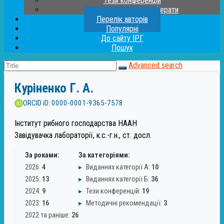
Тези конференцій
Дисертації та автореферати
Перелік авторів
Популярні
До сайту ІРГ
Пошук
Advanced search
Куріненко Г. А.
ORCID iD: 0000-0001-9365-7578
Інститут рибного господарства НААН
Завідувачка лабораторії, к.с.-г.н., ст. досл.
За роками:
За категоріями:
2026:
4
▸
Виданнях категорії А:
10
2025:
13
▸
Виданнях категорії Б:
36
2024:
9
▸
Тези конференцій:
19
2023:
16
▸
Методичні рекомендації:
3
2022 та раніше:
26