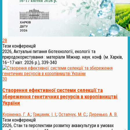
28
Тези конференцій
2026, Актуальні питання біотехнології, екології та
природокористування : матеріали Міжнар. наук. конф. (м. Харків,
16–17 квіт. 2026 р.), 339-340
30
Створення ефективної системи селекції та
збереження генетичних ресурсів в коропівництві
України
Куріненко, Г. А.
;
Грициняк, І. І.
;
Остапчук, М. С.
;
Деренько, А. В.
Тези конференцій
2026, Стан та перспективи розвитку аквакультури в умовах