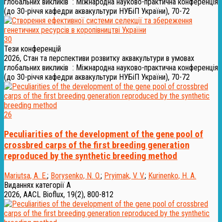
глобальних викликів : Міжнародна науково-практична конференція
(до 30-річчя кафедри аквакультури НУБіП України), 70-72
30
Тези конференцій
2026, Стан та перспективи розвитку аквакультури в умовах
глобальних викликів : Міжнародна науково-практична конференція
(до 30-річчя кафедри аквакультури НУБіП України), 70-72
26
Peculiarities of the development of the gene pool of
crossbred carps of the first breeding generation
reproduced by the synthetic breeding method
Mariutsa, A. E.
;
Borysenko, N. O.
;
Pryimak, V. V.
;
Kurinenko, H. A.
Виданнях категорії А
2026, AACL Bioflux, 19(2), 800-812