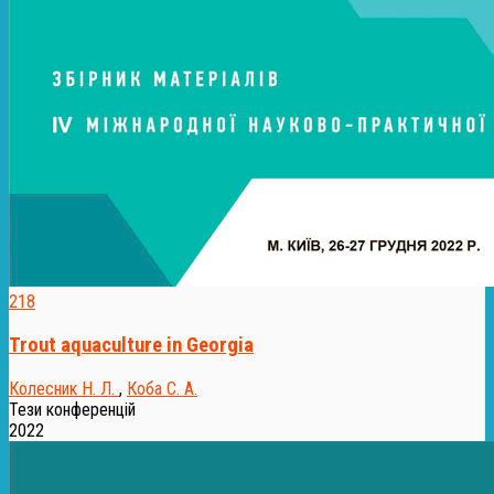
218
Trout aquaculture in Georgia
Колесник Н. Л.
,
Коба С. А.
Тези конференцій
2022