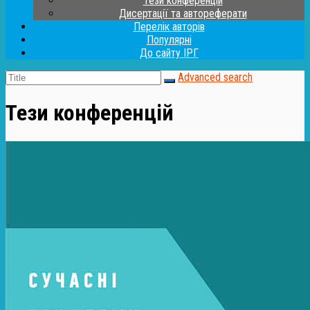
Тези конференцій
Дисертації та автореферати
Перелік авторів
Популярні
До сайту ІРГ
Advanced search
Тези конференцій