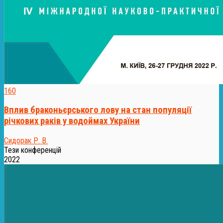
160
Вплив браконьєрського лову на стан популяції
річкових раків у водоймах України
Сидорак Р. В.
Тези конференцій
2022