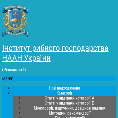
Інститут рибного господарства
НААН України
(Репозиторій)
МЕНЮ
Нові надходження
Категорії
Статті у виданнях категорії А
Статті у виданнях категорії Б
Монографії, підручники, довідкові видання
Методичні рекомендації