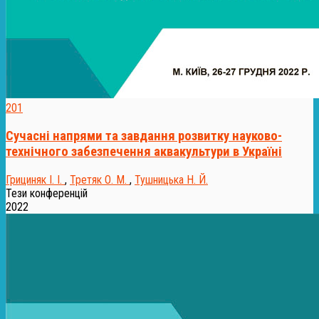
201
Сучасні напрями та завдання розвитку науково-
технічного забезпечення аквакультури в Україні
Грициняк І. І.
,
Третяк О. М.
,
Тушницька Н. Й.
Тези конференцій
2022