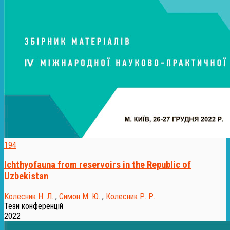
194
Ichthyofauna from reservoirs in the Republic of
Uzbekistan
Колесник Н. Л.
,
Симон М. Ю.
,
Колесник Р. Р.
Тези конференцій
2022