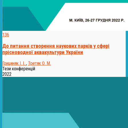
136
До питання створення наукових парків у сфері
прісноводної аквакультури України
Грициняк І. І.
,
Третяк О. М.
Тези конференцій
2022