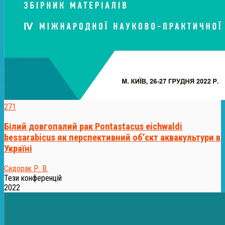
271
Білий довгопалий рак Pontastacus eichwaldi
bessarabicus як перспективний об’єкт аквакультури в
Україні
Сидорак Р. В.
Тези конференцій
2022